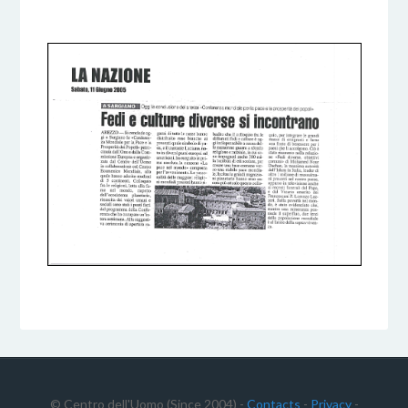
6 DICEMBRE 2016
BY
© Centro dell'Uomo (Since 2004) -
Contacts
-
Privacy
-