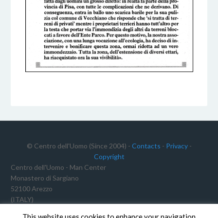
© Centro dell'Uomo (Since 2004) -
Contacts
-
Privacy
-
Copyright
Centro dell'Uomo - Man Center
Monastero di Sargiano
52100 Arezzo
(ITALY)
Tax ID No.: 91012340468
This website uses cookies to enhance your navigation