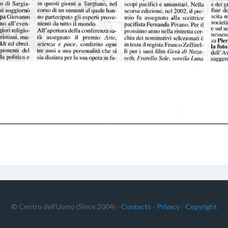
© Centro dell'Uomo (Since 2004) -
Contacts
-
Privacy
-
Copyright