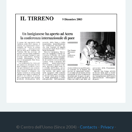
5 DICEMBRE 2016
BY
© Centro dell'Uomo (Since 2004) -
Contacts
-
Privacy
-