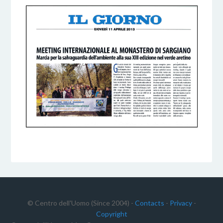
© Centro dell'Uomo (Since 2004) -
Contacts
-
Privacy
-
Copyright