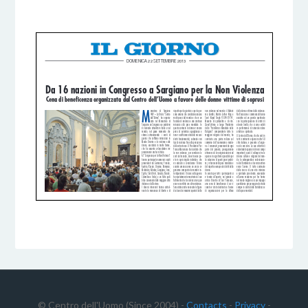
5 DICEMBRE 2016
BY
© Centro dell'Uomo (Since 2004) -
Contacts
-
Privacy
-