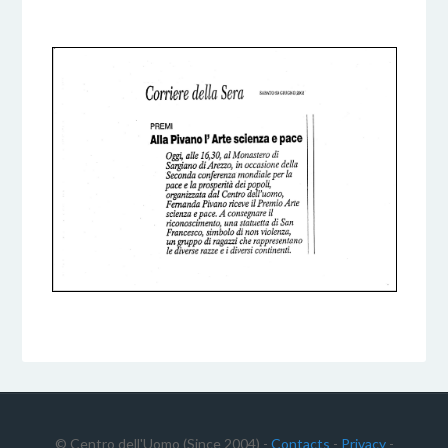
5 DICEMBRE 2016
BY
© Centro dell'Uomo (Since 2004) -
Contacts
-
Privacy
-