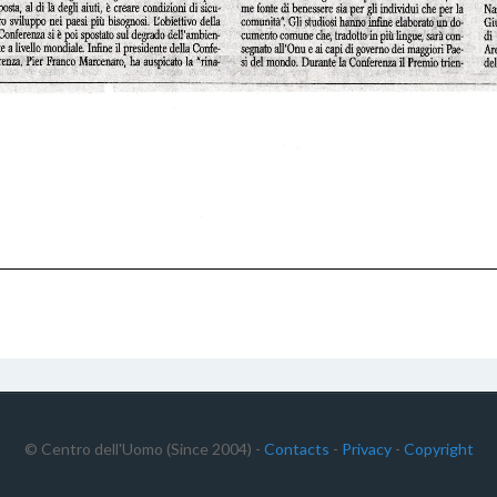
© Centro dell'Uomo (Since 2004) -
Contacts
-
Privacy
-
Copyright