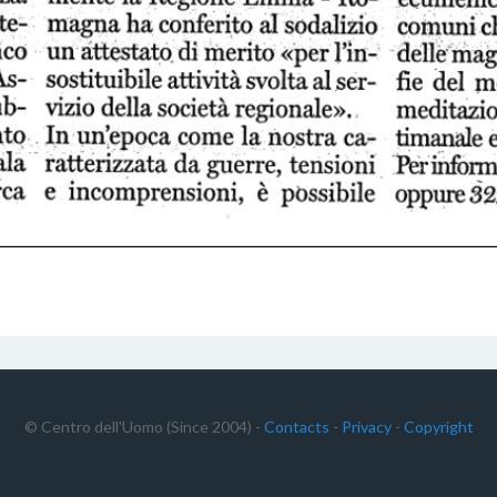
© Centro dell'Uomo (Since 2004) -
Contacts
-
Privacy
-
Copyright