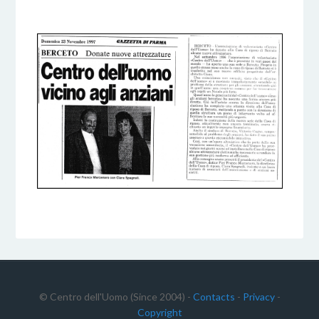
6 DICEMBRE 2016
BY
© Centro dell'Uomo (Since 2004) -
Contacts
-
Privacy
-
Copyright