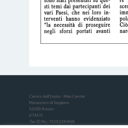
Centro dell'Uomo - Man Center
Monastero di Sargiano
52100 Arezzo
(ITALY)
Tax ID No.: 91012340468
VAT Reg. No.: 02191640511