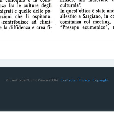
© Centro dell'Uomo (Since 2004) -
Contacts
-
Privacy
-
Copyright