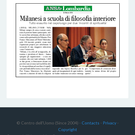
© Centro dell'Uomo (Since 2004) -
Contacts
-
Privacy
-
Copyright